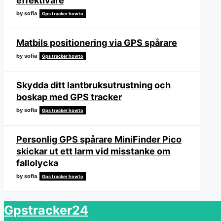
effektivare
by sofia
Gps tracker howto
Matbils positionering via GPS spårare
by sofia
Gps tracker howto
Skydda ditt lantbruksutrustning och
boskap med GPS tracker
by sofia
Gps tracker howto
Personlig GPS spårare MiniFinder Pico
skickar ut ett larm vid misstanke om
fallolycka
by sofia
Gps tracker howto
Gpstracker24