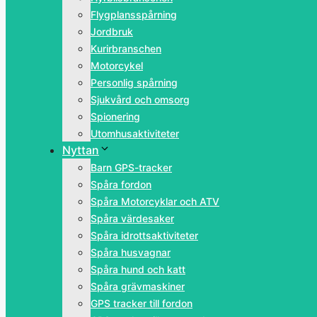
Flygplansspårning
Jordbruk
Kurirbranschen
Motorcykel
Personlig spårning
Sjukvård och omsorg
Spionering
Utomhusaktiviteter
Nyttan
Barn GPS-tracker
Spåra fordon
Spåra Motorcyklar och ATV
Spåra värdesaker
Spåra idrottsaktiviteter
Spåra husvagnar
Spåra hund och katt
Spåra grävmaskiner
GPS tracker till fordon