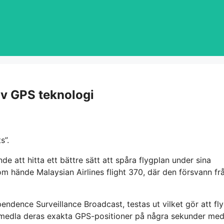
 av GPS teknologi
s”.
e att hitta ett bättre sätt att spåra flygplan under sina
om hände Malaysian Airlines flight 370, där den försvann fr
ndence Surveillance Broadcast, testas ut vilket gör att fl
örmedla deras exakta GPS-positioner på några sekunder me