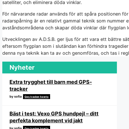
satelliter, och eliminera döda vinklar.
För närvarande radar används för att spåra positionen för 
radarspårning är en relativt gammal teknik som nummer et
avståndsområdena och skapar döda vinklar där flygplan lo
Utvecklingen av A.D.S.B. ger ljus för att vara ett bättre sät
eftersom flygplan som i slutändan kan förhindra tragedie
denna nya teknik kan ta av och genomföras, och tas i regl
Nyheter
Extra trygghet till barn med GPS-
tracker
by sofia
Gps tracker howto
Bäst i test: Vexo GPS hundpejl – ditt
perfekta komplement vid jakt
by sofia
Gps tracker howto