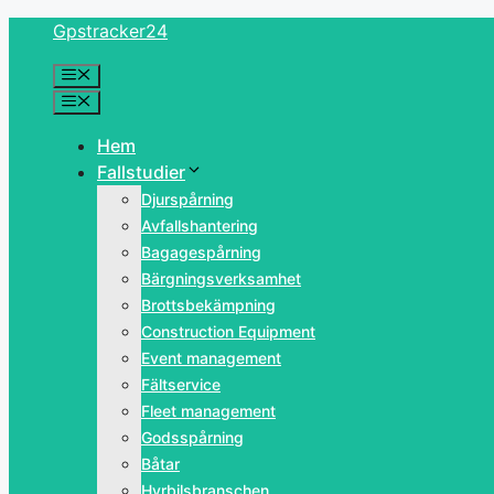
Skip
Gpstracker24
to
Menu
content
Menu
Hem
Fallstudier
Djurspårning
Avfallshantering
Bagagespårning
Bärgningsverksamhet
Brottsbekämpning
Construction Equipment
Event management
Fältservice
Fleet management
Godsspårning
Båtar
Hyrbilsbranschen