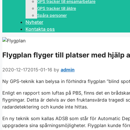
GPS tracker till ensamarbetare
GPS tracker till äldre
Spåra personer
Nyheter
Kontakta oss
Flygplan flyger till platser med hjälp
2020-12-17
2015-01-16
by
admin
Ny GPS-teknik kan belysa in förhindra flygplan ”blind spot
Enligt en rapport som luftas på PBS, finns det en brådskand
flygningar. Detta är delvis av den fruktansvärda tragedi s
radardetektering och kunde inte hittas.
En ny teknik som kallas ADSB som står för Automatic Depe
uppgradera sina spårningsmöjligheter. Flygplan kunde f