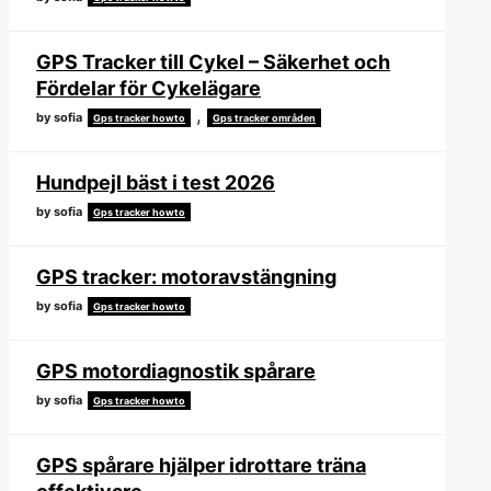
GPS Tracker till Cykel – Säkerhet och
Fördelar för Cykelägare
,
by sofia
Gps tracker howto
Gps tracker områden
Hundpejl bäst i test 2026
by sofia
Gps tracker howto
GPS tracker: motoravstängning
by sofia
Gps tracker howto
GPS motordiagnostik spårare
by sofia
Gps tracker howto
GPS spårare hjälper idrottare träna