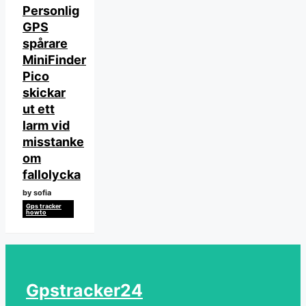
Personlig
GPS
spårare
MiniFinder
Pico
skickar
ut ett
larm vid
misstanke
om
fallolycka
by sofia
Gps tracker
howto
Gpstracker24