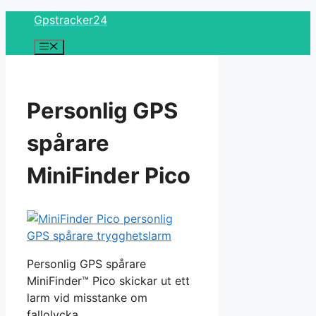
Skip
Gpstracker24
to
Menu
content
Personlig GPS
spårare
MiniFinder Pico
Personlig GPS spårare
MiniFinder™ Pico skickar ut ett
larm vid misstanke om
fallolycka