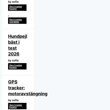
by sofia
Gps tracker
howto
,
Gps tracker
områden
Hundpejl
bäst i
test
2026
by sofia
Gps tracker
howto
GPS
tracker:
motoravstängning
by sofia
Gps tracker
howto