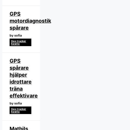
GPS
motordiagnostik
spårare
by sofia
Gps tracker
howto
GPS
spårare
hjälper
idrottare
träna
effektivare
by sofia
Gps tracker
howto
Matbils