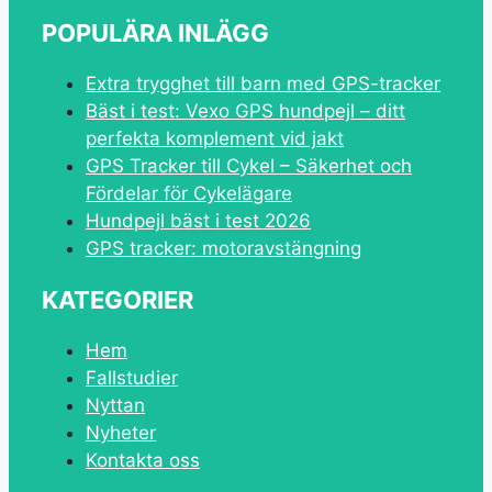
POPULÄRA INLÄGG
Extra trygghet till barn med GPS-tracker
Bäst i test: Vexo GPS hundpejl – ditt
perfekta komplement vid jakt
GPS Tracker till Cykel – Säkerhet och
Fördelar för Cykelägare
Hundpejl bäst i test 2026
GPS tracker: motoravstängning
KATEGORIER
Hem
Fallstudier
Nyttan
Nyheter
Kontakta oss