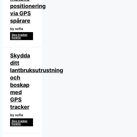
positionering
via GPS
spårare
by sofia
Gps tracker
howto
Skydda
ditt
lantbruksutrustning
och
boskap
med
GPS
tracker
by sofia
Gps tracker
howto