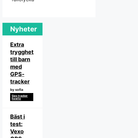
Nyheter
Extra
trygghet
till barn
med
GPS-
tracker
by sofia
Gps tracker
howto
Bäst i
test:
Vexo